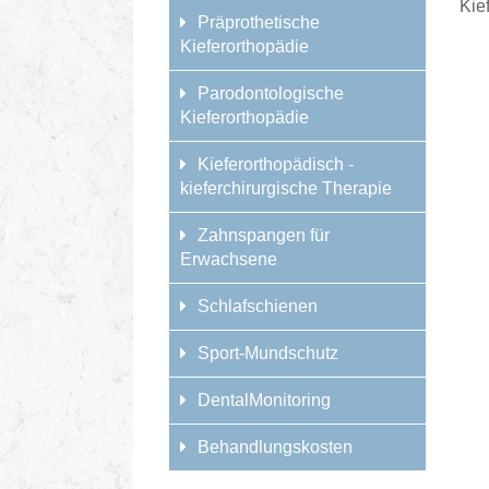
Kie
Präprothetische
Kieferorthopädie
Parodontologische
Kieferorthopädie
Kieferorthopädisch -
kieferchirurgische Therapie
Zahnspangen für
Erwachsene
Schlafschienen
Sport-Mundschutz
DentalMonitoring
Behandlungskosten