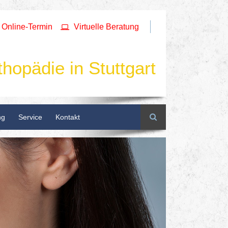
Online-Termin
Virtuelle Beratung
thopädie in Stuttgart
Suche
ng
Service
Kontakt