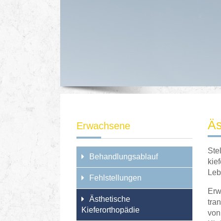
Äs
Erwachsene
Ste
Behandlungsablauf
kie
Leb
Fehlstellungen
Erw
Ästhetische
tra
Kieferorthopädie
von