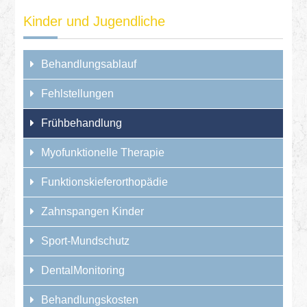
Kinder und Jugendliche
Behandlungsablauf
Fehlstellungen
Frühbehandlung
Myofunktionelle Therapie
Funktionskieferorthopädie
Zahnspangen Kinder
Sport-Mundschutz
DentalMonitoring
Behandlungskosten