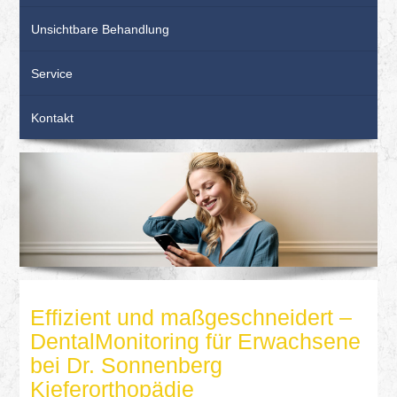
Unsichtbare Behandlung
Service
Kontakt
Effizient und maßgeschneidert –
DentalMonitoring für Erwachsene
bei Dr. Sonnenberg
Kieferorthopädie