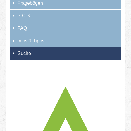
Fragebögen
S.O.S
FAQ
Infos & Tipps
Suche